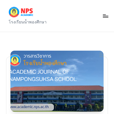
Skip
to
ก
โรงเรียนน้ำพองศึกษา
content
ลุ่
ม
บ
ริ
ห
า
ร
ง
า
น