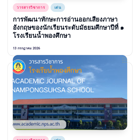
วิ
Posted
วารสารวิชาการ
เด่น
ช
in
การพัฒนาทักษะการอ่านออกเสียงภาษา
า
อังกฤษของนักเรียนระดับมัธยมศึกษาปีที่ ๑
ก
โรงเรียนน้ำพองศึกษา
า
13 กรกฎาคม 2026
ร
Posted