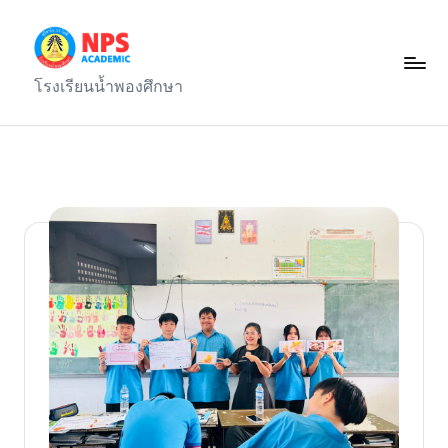
Skip
to
ก
โรงเรียนน้ำพองศึกษา
content
ลุ่
ม
บ
ริ
ห
า
ร
ง
า
น