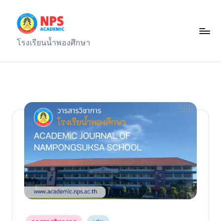
Skip
to
ก
โรงเรียนน้ำพองศึกษา
content
ลุ่
ม
บ
ริ
ห
า
ร
ง
า
น